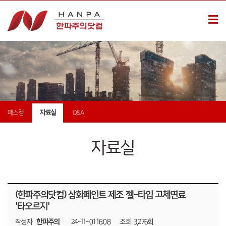
매스컴
자료실
Q&A
자료실
(한파주의닷컴) 삼화페인트 제조 젤-타입 고체연료
'타오르지'
작성자
한파주의
24-11-01 16:08
조회
3,276회