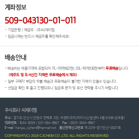
계좌정보
509-043130-01-011
- 기업은행 / 예금주 : (주)씨제이켐
- 입금시에는 반드시 예금주를 확인해주세요!
배송안내
- 배송비는 제품가격에 포함되어 17L-1파렛(60캔), 20L-1파렛(36캔)부터
무료배송
입니다.
(제주도 및 도서산간 지역은 무료배송에서 제외)
- 일부 구매자 부담의 착불 배송과 무료배송이 불가한 지역이 있을수 있습니다.
- 선입금 확인 후 출고 진행되오니 입금후 문자 및 유선 연락을 주시기 바랍니다.
주식회사 씨제이켐
주소 :
경기도 안산시 단원구 만해로 205, 타원타크라3차지식산업센터 A동 619호(성곡동)
대표번호 :
1644-9269 / 031-364-8867
Fax :
0303-3444-8867
E-mai :
hanpa_cjchem@hanmail.net
통신판매신고번호
제 2019-경기안산-0007호
COPYRIGHT(C) 2018 CJCHEM CO.,LTD. ALL RIGHTS RESERVED