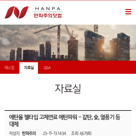
매스컴
자료실
Q&A
자료실
에탄올 젤타입 고체연료 에탄파워 - 갈탄, 숯, 열풍기 등
대체
작성자
한파주의
23-11-13 14:34
조회
4,679회