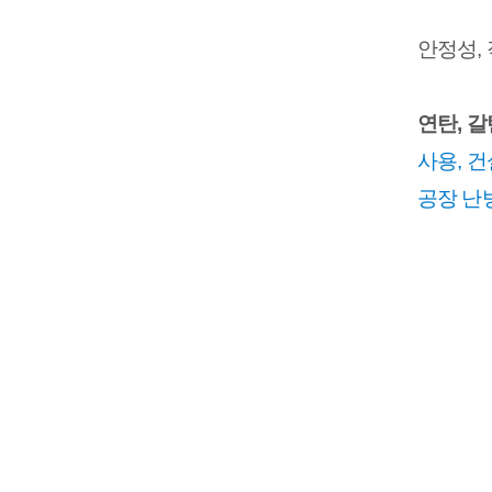
안정성, 
연탄, 갈
사용, 건
공장 난방