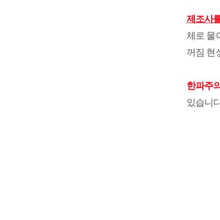
제조사를
체로 물
꺼짐 현
한파주
있습니다