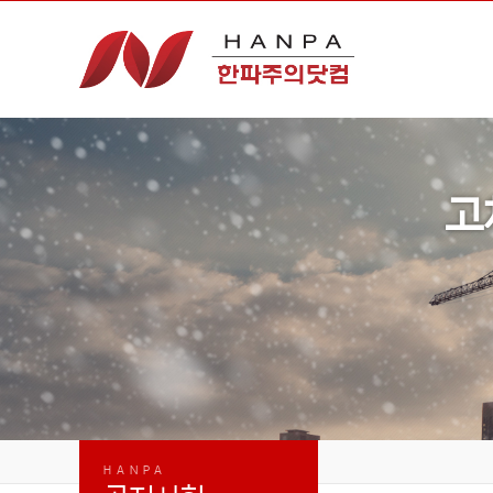
고
HANPA