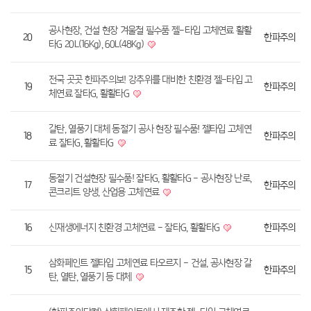
공사현장, 건설 현장 겨울철 필수품 젤-타입 고체연료 활활
20
한파주의
타G 20L(16Kg), 60L(48Kg)
전국 곳곳 한파주의보! 강추위를 대비한 친환경 젤-타입 고
19
한파주의
체연료 잘타G, 활활타G
갈탄, 열풍기 대체 동절기 공사 현장 필수품! 젤타입 고체연
18
한파주의
료 잘타G, 활활타G
동절기 건설현장 필수품! 잘타G, 활활타G - 공사현장 난로,
17
한파주의
콘크리트 양생, 산업용 고체연료
16
신재생에너지 친환경 고체연료 - 잘타G, 활활타G
한파주의
삼화페인트 젤타입 고체연료 타오르지 - 건설, 공사현장 갈
15
한파주의
탄, 열탄, 열풍기 등 대체