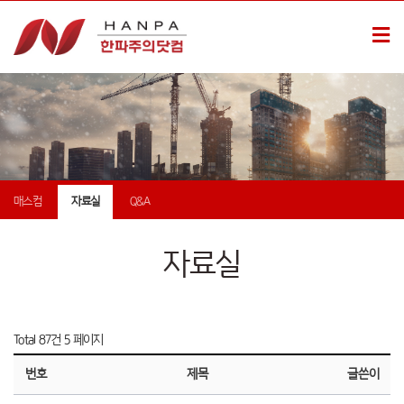
매스컴
자료실
Q&A
자료실
Total 87건
5 페이지
번호
제목
글쓴이