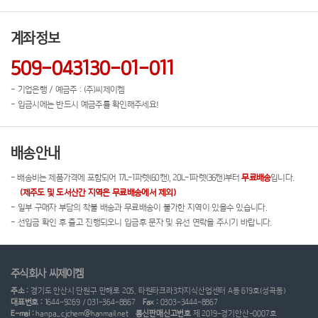
계좌정보
509-043130-01-011
- 기업은행 / 예금주 : (주)씨제이켐
- 입금시에는 반드시 예금주를 확인해주세요!
배송안내
- 배송비는 제품가격에 포함되어 17L-1파렛(60캔), 20L-1파렛(36캔)부터
무료배송
입니다.
(제주도 및 도서산간 지역은 무료배송에서 제외)
- 일부 구매자 부담의 착불 배송과 무료배송이 불가한 지역이 있을수 있습니다.
- 선입금 확인 후 출고 진행되오니 입금후 문자 및 유선 연락을 주시기 바랍니다.
주식회사 씨제이켐
주소 :
경기도 안산시 단원구 만해로 205, 타원타크라3차지식산업센터 A동 619호(성곡동)
대표번호 :
1644-9269 / 031-364-8867
Fax :
0303-3444-8867
E-mai :
hanpa_cjchem@hanmail.net
통신판매신고번호
제 2019-경기안산-0007호