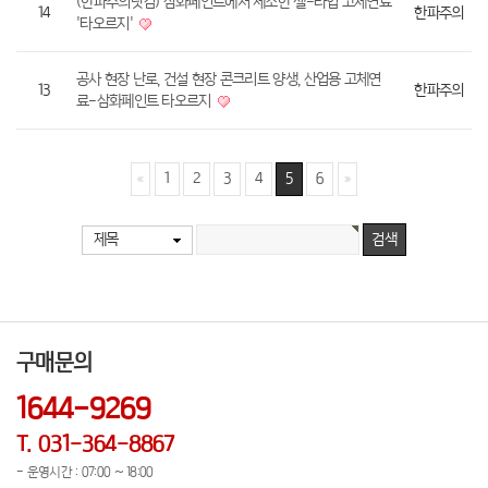
(한파주의닷컴) 삼화페인트에서 제조한 젤-타입 고체연료
14
한파주의
'타오르지'
공사 현장 난로, 건설 현장 콘크리트 양생, 산업용 고체연
13
한파주의
료-삼화페인트 타오르지
1
2
3
4
5
6
제목
구매문의
1644-9269
T. 031-364-8867
- 운영시간 : 07:00 ~ 18:00