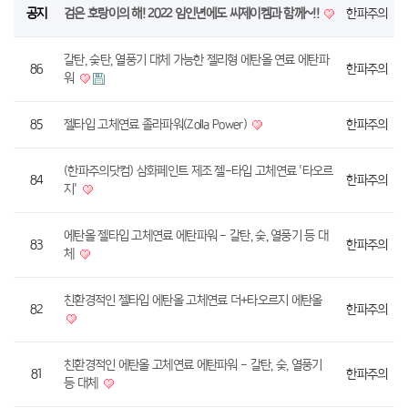
공지
검은 호랑이의 해! 2022 임인년에도 씨제이켐과 함께~!!
한파주의
갈탄, 숯탄, 열풍기 대체 가능한 젤리형 에탄올 연료 에탄파
86
한파주의
워
85
젤타입 고체연료 졸라파워(Zolla Power)
한파주의
(한파주의닷컴) 삼화페인트 제조 젤-타입 고체연료 '타오르
84
한파주의
지'
에탄올 젤타입 고체연료 에탄파워 - 갈탄, 숯, 열풍기 등 대
83
한파주의
체
친환경적인 젤타입 에탄올 고체연료 더+타오르지 에탄올
82
한파주의
친환경적인 에탄올 고체연료 에탄파워 - 갈탄, 숯, 열풍기
81
한파주의
등 대체