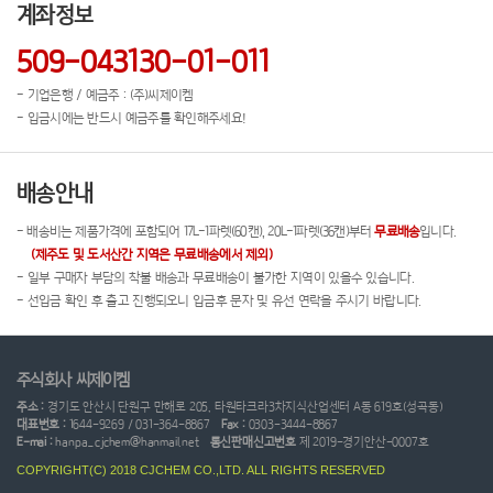
계좌정보
509-043130-01-011
- 기업은행 / 예금주 : (주)씨제이켐
- 입금시에는 반드시 예금주를 확인해주세요!
배송안내
- 배송비는 제품가격에 포함되어 17L-1파렛(60캔), 20L-1파렛(36캔)부터
무료배송
입니다.
(제주도 및 도서산간 지역은 무료배송에서 제외)
- 일부 구매자 부담의 착불 배송과 무료배송이 불가한 지역이 있을수 있습니다.
- 선입금 확인 후 출고 진행되오니 입금후 문자 및 유선 연락을 주시기 바랍니다.
주식회사 씨제이켐
주소 :
경기도 안산시 단원구 만해로 205, 타원타크라3차지식산업센터 A동 619호(성곡동)
대표번호 :
1644-9269 / 031-364-8867
Fax :
0303-3444-8867
E-mai :
hanpa_cjchem@hanmail.net
통신판매신고번호
제 2019-경기안산-0007호
COPYRIGHT(C) 2018 CJCHEM CO.,LTD. ALL RIGHTS RESERVED