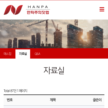
매스컴
자료실
Q&A
자료실
Total 87건
1 페이지
번호
제목
글쓴이