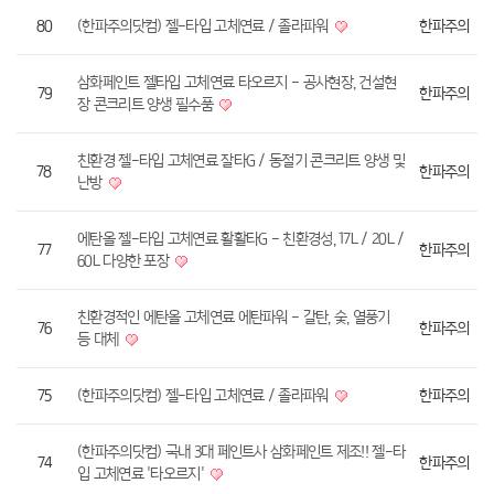
80
(한파주의닷컴) 젤-타입 고체연료 / 졸라파워
한파주의
삼화페인트 젤타입 고체연료 타오르지 - 공사현장, 건설현
79
한파주의
장 콘크리트 양생 필수품
친환경 젤-타입 고체연료 잘타G / 동절기 콘크리트 양생 및
78
한파주의
난방
에탄올 젤-타입 고체연료 활활타G - 친환경성, 17L / 20L /
77
한파주의
60L 다양한 포장
친환경적인 에탄올 고체연료 에탄파워 - 갈탄, 숯, 열풍기
76
한파주의
등 대체
75
(한파주의닷컴) 젤-타입 고체연료 / 졸라파워
한파주의
(한파주의닷컴) 국내 3대 페인트사 삼화페인트 제조!! 젤-타
74
한파주의
입 고체연료 '타오르지'