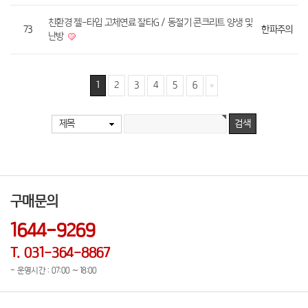
친환경 젤-타입 고체연료 잘타G / 동절기 콘크리트 양생 및
73
한파주의
난방
1
2
3
4
5
6
제목
구매문의
1644-9269
T. 031-364-8867
- 운영시간 : 07:00 ~ 18:00