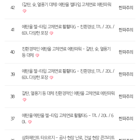
(갈탄, 숯, 열풍기 대체) 에탄올 젤타입 고체연료 에탄파워
42
한파주의
에탄올 젤-타입 고체연료 활활타G - 친환경성, 17L / 20L /
41
한파주의
60L 다양한 포장
친환경적인 에탄올 고체연료 에탄파워 - 갈탄, 숯, 열풍기
40
한파주의
등 대체
에탄올 젤-타입 고체연료 활활타G - 친환경성, 17L / 20L /
39
한파주의
60L 다양한 포장
갈탄, 열풍기 등 대체 친환경적인 에탄올 고체연료 에탄파워
38
한파주의
에탄올·메탄올 젤-타입 고체연료 활활타G - 17L / 20L / 6
37
한파주의
0L
삼화페인트 타오르지 - 공사 현장 난로, 건설 현장 콘크리트