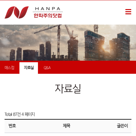
매스컴
자료실
Q&A
자료실
Total 87건
4 페이지
번호
제목
글쓴이