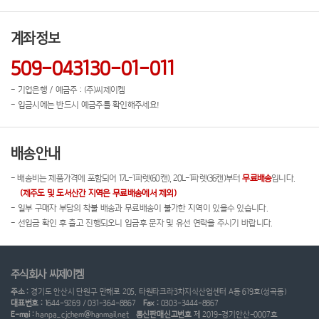
계좌정보
509-043130-01-011
- 기업은행 / 예금주 : (주)씨제이켐
- 입금시에는 반드시 예금주를 확인해주세요!
배송안내
- 배송비는 제품가격에 포함되어 17L-1파렛(60캔), 20L-1파렛(36캔)부터
무료배송
입니다.
(제주도 및 도서산간 지역은 무료배송에서 제외)
- 일부 구매자 부담의 착불 배송과 무료배송이 불가한 지역이 있을수 있습니다.
- 선입금 확인 후 출고 진행되오니 입금후 문자 및 유선 연락을 주시기 바랍니다.
주식회사 씨제이켐
주소 :
경기도 안산시 단원구 만해로 205, 타원타크라3차지식산업센터 A동 619호(성곡동)
대표번호 :
1644-9269 / 031-364-8867
Fax :
0303-3444-8867
E-mai :
hanpa_cjchem@hanmail.net
통신판매신고번호
제 2019-경기안산-0007호