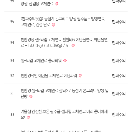
36
한파주의
양생, 산업용 고체연료
(한파주의닷컴) 동절기 콘크리트 양생 필수품 - 양생연료,
35
한파주의
고체연료, 건설 난로
친환경성 젤-타입 고체연료 활활타G 에탄올연료, 메탄올연
34
한파주의
료 - 17L(10kg) / 20L(16Kg) / 6…
33
젤-타입 고체연료 졸라파워
한파주의
32
친환경적인 에탄올 고체연료 에탄파워
한파주의
친환경 젤-타입 고체연료 잘타G / 동절기 콘크리트 양생 및
31
한파주의
난방
겨울철 안전한 보온 필수품 젤타입 고체연료 미리 준비하세
30
한파주의
요!