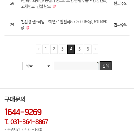
(한파주의닷컴) 동절기 콘크리트 양생 필수품 - 양생연료,
29
한파주의
고체연료, 건설 난로
친환경 젤-타입 고체연료 활활타G / 20L(16Kg), 60L(48K
28
한파주의
g)
1
2
3
4
5
6
제목
구매문의
1644-9269
T. 031-364-8867
- 운영시간 : 07:00 ~ 18:00