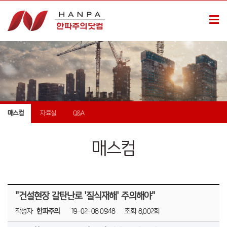
매스컴
자료실
Q&A
매스컴
"건설현장 갈탄난로 '질식재해' 주의해야"
작성자
한파주의
19-02-08 09:48
조회
8,002회