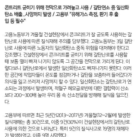
콘트리트 굳히기 위해 천막으로 가려놓고 사용 /
갈탄연소 중 일산화
탄소 배출...사망까지 발생 /
고용부 "유해가스 측정, 환기 후 출
입 등 필수"
고용노동부가 겨울철 건설현장에서 콘크리트가 잘 굳도록 사용하는 갈
탄난로 사용에 따른 질식재해 주의를 당부했다.
고용노동부는 3일 갈탄
난로 사용에 따른 노동자의 일산화탄소 중독 위험을 대처해야 한다고
강조했다.
건설현장에서 콘크리트를 굳히기 위해 갈탄난로를 사용할
때 보통 열이 빠져 나가지 않도록 그 공간을 천막으로 가리게 된다. 이
렇다보니 갈탄난로에서 발생한 일산화탄소도 빠져나가지 못한다. 이러
한 공간에 작업자들이 온도를 점검하거나 갈탄을 보충하러 들어갔다가
의식을 잃고 쓰러져 사망까지 할 수 있다.
일산화탄소는 갈탄난로가 연
소되는 과정에서 발생하며, 적혈구 헤모글로빈에 대한 결합력이 산소
보다 200~300배 높아 우리 몸 속 산소전달을 방해해 질식을 일으킨
다.
고용부에 따르면 최근 5년간(2013~2017년) 겨울철(12~2월)에 발생한
질식재해는 총 30건으로, 이중 9건(30%)이 건설현장에서의 갈탄난로
사용에 의한 것으로 나타났다. 특히 9건의 질식사고로 19명의 재해자
가 발생하였고, 이중 9명 사망했다.