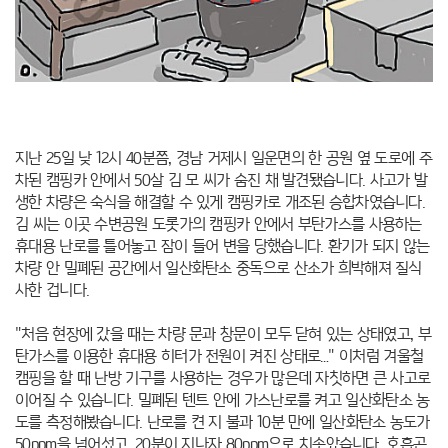
지난 25일 낮 12시 40분쯤, 경남 거제시 일운면의 한 공원 옆 도로에 주
차된 캠핑카 안에서 50살 김 모 씨가 숨진 채 발견됐습니다.
사고가 발
생한 차량은 숙식을 해결할 수 있게 캠핑카로 개조된 승합차였습니다.
김 씨는 이곳 수변공원 도롯가의 캠핑카 안에서 부탄가스를 사용하는
휴대용 난로를 틀어놓고 잠이 들어 변을 당했습니다.
환기가 되지 않는
차량 안 밀폐된 공간에서 일산화탄소 중독으로 산소가 희박해져 질식
사한 겁니다.
"처음 현장에 갔을 때는 차량 문과 창문이 모두 닫혀 있는 상태였고, 부
탄가스를 이용한 휴대용 히터가 전원이 켜진 상태로…"
이처럼 겨울철
캠핑을 할 때 난방 기구를 사용하는 경우가 많은데 자칫하면 큰 사고로
이어질 수 있습니다.
밀폐된 텐트 안에 가스난로를 켜고 일산화탄소 농
도를 측정해봤습니다.
난로를 켠 지 불과 10분 만에 일산화탄소 농도가
50ppm을 넘어섰고, 20분이 지나자 80ppm으로 치솟았습니다.
호흡곤