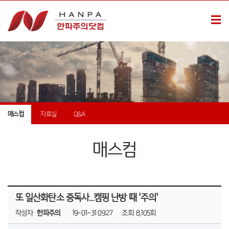
매스컴
자료실
Q&A
매스컴
또 일산화탄소 중독사…캠핑 난방 때 '주의'
작성자
한파주의
19-01-31 09:27
조회
8,105회