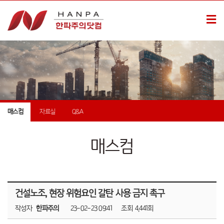
매스컴
자료실
Q&A
매스컴
건설노조, 현장 위험요인 갈탄 사용 금지 촉구
작성자
한파주의
23-02-23 09:41
조회
4,441회